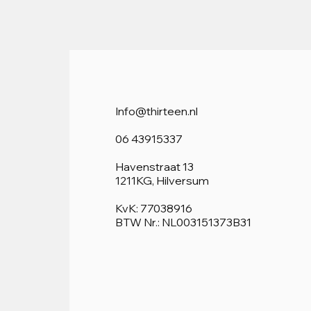
Info@thirteen.nl
06 43915337
Havenstraat 13
1211KG, Hilversum
KvK: 77038916
BTW Nr.: NL003151373B31