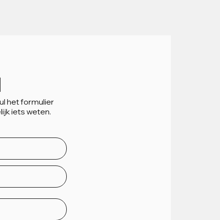
H
l het formulier
lijk iets weten.