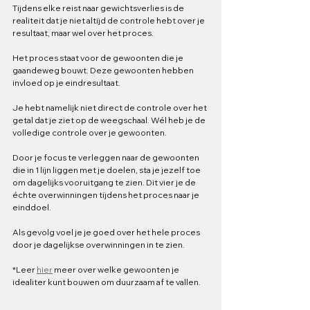
Tijdens elke reist naar gewichtsverlies is de 
realiteit dat je niet altijd de controle hebt over je 
resultaat, maar wel over het proces.
Het proces staat voor de gewoonten die je 
gaandeweg bouwt. Deze gewoonten hebben 
invloed op je eindresultaat. 
Je hebt namelijk niet direct de controle over het 
getal dat je ziet op de weegschaal. Wél heb je de 
volledige controle over je gewoonten.
Door je focus te verleggen naar de gewoonten 
die in 1 lijn liggen met je doelen, sta je jezelf toe 
om dagelijks vooruitgang te zien. Dit vier je de 
échte overwinningen tijdens het proces naar je 
einddoel. 
Als gevolg voel je je goed over het hele proces 
door je dagelijkse overwinningen in te zien.
*Leer 
hier
 meer over welke gewoonten je 
idealiter kunt bouwen om duurzaam af te vallen.