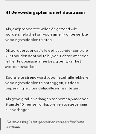
4) Je voedingsplan is niet duurzaam
Als je af probeert te vallen én gezond wilt 
worden, helpt het om voornamelijk onbewerkte 
voedingsmiddelen te eten. 
Dit zorgt ervoor dat je je eetlust onder controle 
kunt houden door vol te blijven. Echter, wanneer 
je hier te obsessief mee bezig bent, kan het 
averechts werken. 
Zodra je te streng wordt door jezelf alle lekkere 
voedingsmiddelen te ontzeggen, zit deze 
beperking je uiteindelijk alleen maar tegen. 
Als gevolg zal je verlangen toenemen, waardoor 
9 van de 10 mensen ontsporen en toegeven aan 
hun verlangen.
De oplossing? Het gebruiken van een flexibele 
aanpak.