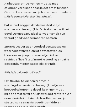
Als het gaat om vetverlies, moet je meer 
calorieën verbranden dan je eet om af te vallen. 
Geen enkel voedsel kan je hiervan weerhouden - 
mits je een calorietekort handhaaft
.
Dat wil niet zeggen dat de kwaliteit van je 
voedsel niet belangrijk is. Dit is absoluut wél het 
geval. Je dieet zou idealiter voornamelijk uit 
verzadigend voedsel moeten bestaan.
Zie in dat dat er geen voedsel bestaat dat jou 
weerhoudt van vet- en/of gewichtsverlies. 
Hierdoor zal je opmerken dat je niet zo 
restrictief hoeft te zijn met je voeding en dat je 
gewoon kunt eten wat je lekker vindt. 
Mits je je calorieën bijhoudt. 
Om flexibel te kunnen zijn met je 
voedingskeuze's is het belangrijk dat je weet 
hoeveel calorieën je dagelijks binnen moet 
krijgen om af te vallen. Oftewel, het hanteren van 
een calorietekort. Aan de hand hiervan kan je 
strategisch een aantal voedingsmiddelen 
toevoegen die je lekker vindt.