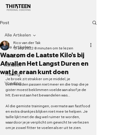
Post
Alle Artikelen
Rico van der Tak
Alle Artikelen
13 sep 2022
8 minuten om te lezen
Waarom de Laatste Kilo's bij
Herstel
Afvallen Het Langst Duren en
Mindset
wat je eraan kunt doen
Training
Je broek zit strakker om je middel, je 
Voeding
overhemden passen niet meer en die trap die je 
gister moest beklimmen voelde aan alsof je de 
Mt. Everest aan het bewandelen was...
Al die gemiste trainingen, overmate aan fastfood 
en extra drankjes blijken niet mee te helpen. Je 
taille lijkt met de dag wel ruimer te worden, 
waardoor je je verplicht om gewicht te verliezen 
om je zowel fitter te voelen als er uit te zien.