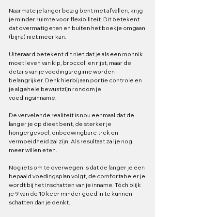
Naarmate je langer bezig bent met afvallen, krijg 
je minder ruimte voor flexibiliteit. Dit betekent 
dat overmatig eten en buiten het boekje omgaan 
(bijna) niet meer kan. 
Uiteraard betekent dit niet dat je als een monnik 
moet leven van kip, broccoli en rijst, maar de 
details van je voedingsregime worden 
belangrijker. Denk hierbij aan portie controle en 
je algehele bewustzijn rondom je 
voedingsinname. 
De vervelende realiteit is nou eenmaal dat de 
langer je op dieet bent, de sterker je 
hongergevoel, onbedwingbare trek en 
vermoeidheid zal zijn. Als resultaat zal je nog 
meer willen eten. 
Nog iets om te overwegen is dat de langer je een 
bepaald voedingsplan volgt, de comfortabeler je 
wordt bij het inschatten van je inname. Tóch blijk 
je 9 van de 10 keer minder goed in te kunnen 
schatten dan je denkt.