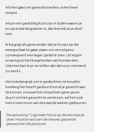
Als het gaat om gewichtsverlies, is het heel 
simpel...
Als je niet geduldig kunt zijn in tijden waarin je 
progressie langzamer is, dan bereik je je doel 
niet. 
Ik begrijp als geen ander dat je hoopt op de 
weegschaal te gaan staan om vervolgens 
consequent een lager getal te zien. Uit eigen 
ervaring en het begeleiden van honderden 
cliënten kan ik je vertellen dat dat voor niemand 
zo werkt.
Het is belangrijk om in gedachten te houden 
hoelang het heeft geduurd om al je gewicht aan 
te komen. Hoewel het misschien geen jaren 
duurt om het gewicht te verliezen, zal het ook 
niet in een mom van een aantal weken gebeuren. 
De oplossing? Leg meer focus op de reis naar je 
doel. Houd je vast aan de nieuwe, gezonde 
gewoonten die je bouwt. 