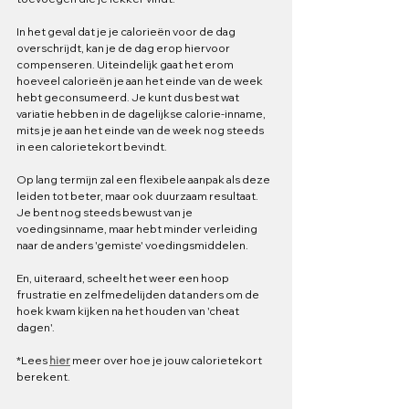
In het geval dat je je calorieën voor de dag 
overschrijdt, kan je de dag erop hiervoor 
compenseren. Uiteindelijk gaat het erom 
hoeveel calorieën je aan het einde van de week 
hebt geconsumeerd. Je kunt dus best wat 
variatie hebben in de dagelijkse calorie-inname, 
mits je je aan het einde van de week nog steeds 
in een calorietekort bevindt. 
Op lang termijn zal een flexibele aanpak als deze 
leiden tot beter, maar ook duurzaam resultaat. 
Je bent nog steeds bewust van je 
voedingsinname, maar hebt minder verleiding 
naar de anders 'gemiste' voedingsmiddelen. 
En, uiteraard, scheelt het weer een hoop 
frustratie en zelfmedelijden dat anders om de 
hoek kwam kijken na het houden van 'cheat 
dagen'.
*Lees 
hier
meer over hoe je jouw calorietekort 
berekent. 