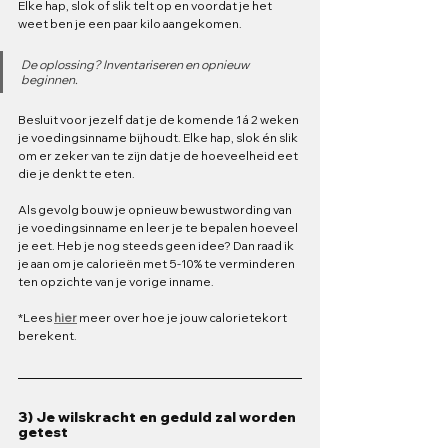
Elke hap, slok of slik telt op en voordat je het 
weet ben je een paar kilo aangekomen. 
De oplossing? Inventariseren en opnieuw 
beginnen. 
Besluit voor jezelf dat je de komende 1 á 2 weken 
je voedingsinname bijhoudt. Elke hap, slok én slik 
om er zeker van te zijn dat je de hoeveelheid eet 
die je denkt te eten. 
Als gevolg bouw je opnieuw bewustwording van 
je voedingsinname en leer je te bepalen hoeveel 
je eet. Heb je nog steeds geen idee? Dan raad ik 
je aan om je calorieën met 5-10% te verminderen 
ten opzichte van je vorige inname. 
*Lees 
hier
meer over hoe je jouw calorietekort 
berekent. 
3) Je wilskracht en geduld zal worden 
getest