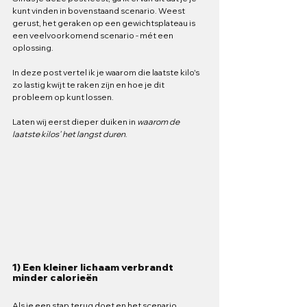
kunt vinden in bovenstaand scenario. Weest 
gerust, het geraken op een gewichtsplateau is 
een veelvoorkomend scenario - mét een 
oplossing. 
In deze post vertel ik je waarom die laatste kilo's 
zo lastig kwijt te raken zijn en hoe je dit 
probleem op kunt lossen.
Laten wij eerst dieper duiken in 
waarom de 
laatste kilos' het langst duren
.
1) Een kleiner lichaam verbrandt 
minder calorieën
Als je een stap terug doet en het scenario 