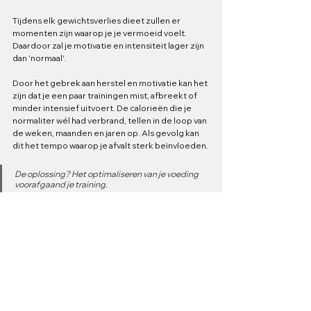
Tijdens elk gewichtsverlies dieet zullen er 
momenten zijn waarop je je vermoeid voelt. 
Daardoor zal je motivatie en intensiteit lager zijn 
dan 'normaal'. 
Door het gebrek aan herstel en motivatie kan het 
zijn dat je een paar trainingen mist, afbreekt of 
minder intensief uitvoert. De calorieën die je 
normaliter wél had verbrand, tellen in de loop van 
de weken, maanden en jaren op. Als gevolg kan 
dit het tempo waarop je afvalt sterk beïnvloeden.
De oplossing? Het optimaliseren van je voeding 
voorafgaand je training.
Je vermoeidheid en verminderde motivatie kan 
grotendeels opgelost worden door je voeding 
voorafgaand je training te optimaliseren. 
Door een snack voorafgaand je training te eten, 
krijg je meer energie en ben je minder snel 
geneigd je training over te slaan. 