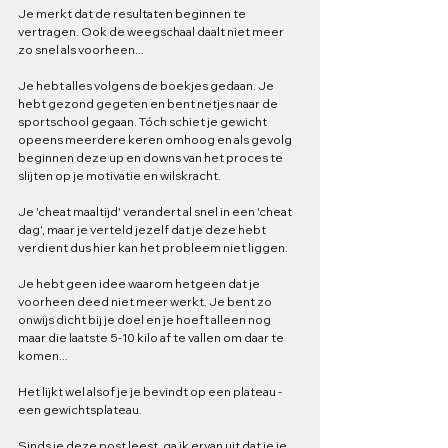
Je merkt dat de resultaten beginnen te 
vertragen. Ook de weegschaal daalt niet meer 
zo snel als voorheen...
Je hebt alles volgens de boekjes gedaan. Je 
hebt gezond gegeten en bent netjes naar de 
sportschool gegaan. Tóch schiet je gewicht 
opeens meerdere keren omhoog en als gevolg 
beginnen deze up en downs van het proces te 
slijten op je motivatie en wilskracht. 
Je 'cheat maaltijd' verandert al snel in een 'cheat 
dag', maar je verteld jezelf dat je deze hebt 
verdient dus hier kan het probleem niet liggen.
Je hebt geen idee waarom hetgeen dat je 
voorheen deed niet meer werkt. Je bent zo 
onwijs dicht bij je doel en je hoeft alleen nog 
maar die laatste 5-10 kilo af te vallen om daar te 
komen...
Het lijkt wel alsof je je bevindt op een plateau - 
een gewichtsplateau.
Sinds je deze post leest, ga ik ervan uit dat je je 