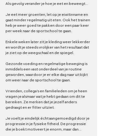
Als gevolg verander je hoe je eet en beweegt...
Je eet meer groenten, let op je eiwitinname en 
gaat minder regelmatig uit eten. Ook het trainen 
heb je weer goed te pakken door een paar keer 
per week naar de sportschool te gaan. 
Enkele weken later zit je kleding weer lekkerder 
en wordt je steeds vrolijker van het resultaat dat 
je ziet op de weegschaal en de spiegel.
Gezonde voeding en regelmatige beweging is 
inmiddels een vast onderdeel van je routine 
geworden, waardoor je er elke dag naar uit kijkt 
om weer naar de sportschool te gaan.
Vrienden, collega's en familieleden om je heen 
vragen je alsmaar wat je hebt gedaan om dit te 
bereiken. Ze merken dat je jezelf anders 
gedraagt en er fitter uitziet. 
Je voelt je eindelijk écht aangemoedigd door je 
progressie in je fysieke fitheid. De progressie 
die je boekt motiveert je enorm, maar dan...