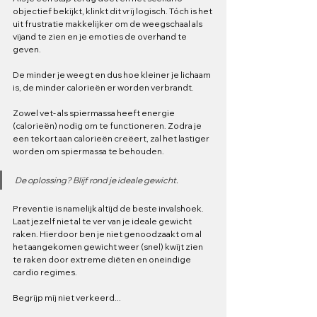
objectief bekijkt, klinkt dit vrij logisch. Tóch is het 
uit frustratie makkelijker om de weegschaal als 
vijand te zien en je emoties de overhand te 
geven. 
De minder je weegt en dus hoe kleiner je lichaam 
is, de minder calorieën er worden verbrandt. 
Zowel vet- als spiermassa heeft energie 
(calorieën) nodig om te functioneren. Zodra je 
een tekort aan calorieën creëert, zal het lastiger 
worden om spiermassa te behouden.
De oplossing? Blijf rond je ideale gewicht. 
Preventie is namelijk altijd de beste invalshoek. 
Laat jezelf niet al te ver van je ideale gewicht 
raken. Hierdoor ben je niet genoodzaakt om al 
het aangekomen gewicht weer (snel) kwijt zien 
te raken door extreme diëten en oneindige 
cardio regimes. 
Begrijp mij niet verkeerd...