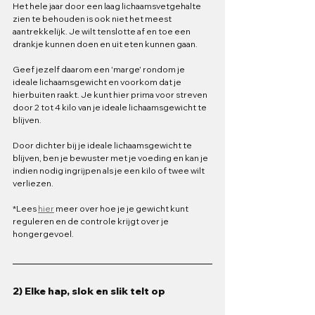
Het hele jaar door een laag lichaamsvetgehalte 
zien te behouden is ook niet het meest 
aantrekkelijk. Je wilt tenslotte af en toe een 
drankje kunnen doen en uit eten kunnen gaan. 
Geef jezelf daarom een 'marge' rondom je 
ideale lichaamsgewicht en voorkom dat je 
hierbuiten raakt. Je kunt hier prima voor streven 
door 2 tot 4 kilo van je ideale lichaamsgewicht te 
blijven. 
Door dichter bij je ideale lichaamsgewicht te 
blijven, ben je bewuster met je voeding en kan je 
indien nodig ingrijpen als je een kilo of twee wilt 
verliezen.
*Lees 
hier
 meer over hoe je je gewicht kunt 
reguleren en de controle krijgt over je 
hongergevoel.
2) Elke hap, slok en slik telt op