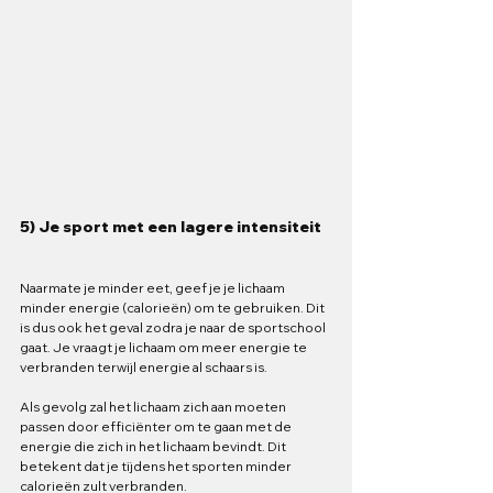
5) Je sport met een lagere intensiteit
Naarmate je minder eet, geef je je lichaam 
minder energie (calorieën) om te gebruiken. Dit 
is dus ook het geval zodra je naar de sportschool 
gaat. Je vraagt je lichaam om meer energie te 
verbranden terwijl energie al schaars is.
Als gevolg zal het lichaam zich aan moeten 
passen door efficiënter om te gaan met de 
energie die zich in het lichaam bevindt. Dit 
betekent dat je tijdens het sporten minder 
calorieën zult verbranden. 