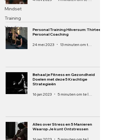
Mindset
Training
Voeding
Personal Training Hilversum: Thirteen
Personal Coaching
24 mei 2023
13 minuten om te lezen
Behaal je Fitness en Gezondheid
Doelen met deze 5 Krachtige
Strategieën
16 jan 2023
5 minuten om te lezen
Alles over Stress en 5 Manieren
Waarop Je kunt Ontstressen
16 jan 2023
5 minuten om te lezen