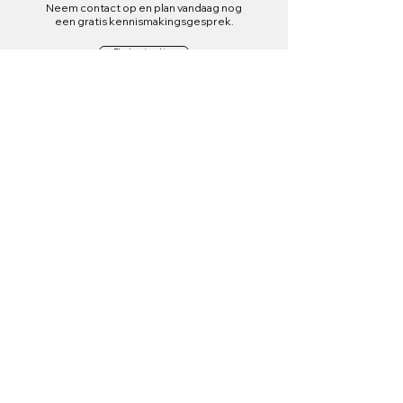
Neem contact op en plan vandaag nog
een gratis kennismakingsgesprek.
Plan kennismaking
Met personal training helpen wij je fitness en gezondheid te
optimaliseren om te presteren tijdens alle aspecten van het
leven.
Inhoud
Aanbod
Over ons
Personal training
Aanbod
Duo personal training
Blog
Contact
Contact
info@thirteen.nl
06-43915337
Havenstraat 13 1211KG,
Hilversum