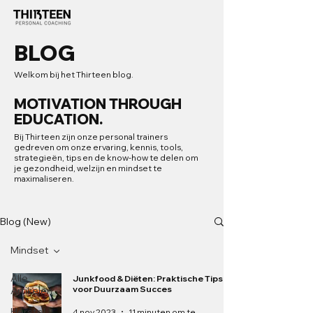
BLOG
Welkom bij het Thirteen blog.
MOTIVATION THROUGH
EDUCATION.
Bij Thirteen zijn onze personal trainers
gedreven om onze ervaring, kennis, tools,
strategieën, tips en de know-how te delen om
je gezondheid, welzijn en mindset te
maximaliseren.
Blog (New)
Mindset
Alle
Junkfood & Diëten: Praktische Tips
voor Duurzaam Succes
Artikelen
Herstel
4 nov 2023
11 minuten om te lezen