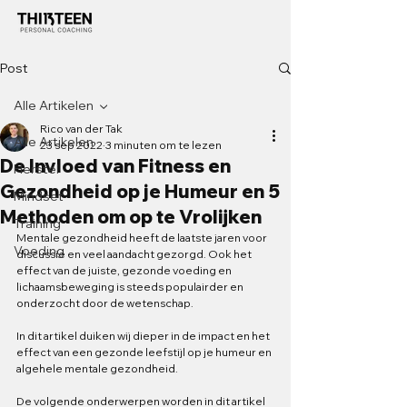
Post
Alle Artikelen
Rico van der Tak
Alle Artikelen
23 sep 2022
3 minuten om te lezen
De Invloed van Fitness en
Herstel
Gezondheid op je Humeur en 5
Mindset
Methoden om op te Vrolijken
Training
Mentale gezondheid heeft de laatste jaren voor 
Voeding
discussie en veel aandacht gezorgd. Ook het 
effect van de juiste, gezonde voeding en 
lichaamsbeweging is steeds populairder en 
onderzocht door de wetenschap. 
In dit artikel duiken wij dieper in de impact en het 
effect van een gezonde leefstijl op je humeur en 
algehele mentale gezondheid.
De volgende onderwerpen worden in dit artikel 