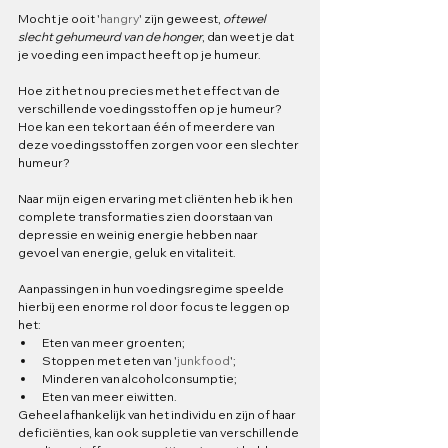
Mocht je ooit '
hangry
' zijn geweest, 
oftewel 
slecht gehumeurd van de honger
, dan weet je dat 
je voeding een impact heeft op je humeur.
Hoe zit het nou precies met het effect van de 
verschillende voedingsstoffen op je humeur? 
Hoe kan een tekort aan één of meerdere van 
deze voedingsstoffen zorgen voor een slechter 
humeur?
Naar mijn eigen ervaring met cliënten heb ik hen 
complete transformaties zien doorstaan van 
depressie en weinig energie hebben naar 
gevoel van energie, geluk en vitaliteit.
Aanpassingen in hun voedingsregime speelde 
hierbij een enorme rol door focus te leggen op 
het:
Eten van meer groenten;
Stoppen met eten van '
junkfood
';
Minderen van alcoholconsumptie;
Eten van meer eiwitten.
Geheel afhankelijk van het individu en zijn of haar 
deficiënties, kan ook suppletie van verschillende 