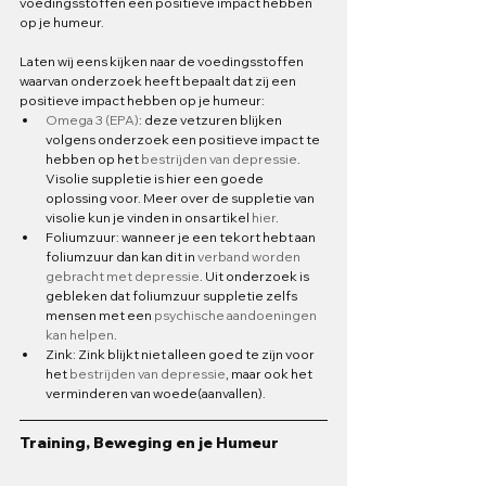
voedingsstoffen een positieve impact hebben 
op je humeur. 
Laten wij eens kijken naar de voedingsstoffen 
waarvan onderzoek heeft bepaalt dat zij een 
positieve impact hebben op je humeur:
Omega 3 (EPA)
: deze vetzuren blijken 
volgens onderzoek een positieve impact te 
hebben op het 
bestrijden van depressie
. 
Visolie suppletie is hier een goede 
oplossing voor. Meer over de suppletie van 
visolie kun je vinden in ons artikel 
hier
.
Foliumzuur: wanneer je een tekort hebt aan 
foliumzuur dan kan dit in 
verband worden 
gebracht met depressie
. Uit onderzoek is 
gebleken dat foliumzuur suppletie zelfs 
mensen met een 
psychische aandoeningen 
kan helpen
.
Zink: Zink blijkt niet alleen goed te zijn voor 
het 
bestrijden van depressie
, maar ook het 
verminderen van woede(aanvallen).
Training, Beweging en je Humeur