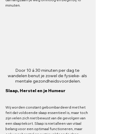
minuten.
Door 10 á 30 minuten per dag te 
wandelen benut je zowel de fysieke- als 
mentale gezondheidsvoordelen.
Slaap, Herstel en je Humeur
Wij worden constant gebombardeerd met het 
feit dat voldoende slaap essentieel is, maar toch 
zijn velen zich niet bewust van de gevolgen van 
een slaaptekort. Slaap is niet alleen van vitaal 
belang voor een optimaal functioneren, maar 