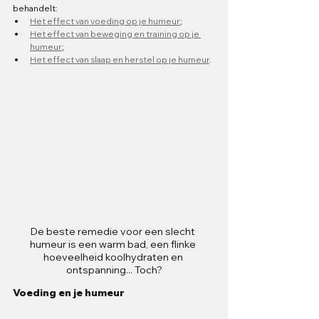
behandelt:
Het effect van voeding op je humeur
;
Het effect van beweging en training op je 
humeur
;
Het effect van slaap en herstel op je humeur
.
De beste remedie voor een slecht 
humeur is een warm bad, een flinke 
hoeveelheid koolhydraten en 
ontspanning... Toch?
Voeding en je humeur