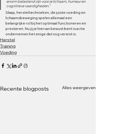
enorm belastend zijn voor je lichaam, humeur en 
cognitieve vaardigheden."
Slaap, hersteltechnieken, de juiste voeding en 
lichaamsbeweging spelen allemaal een 
belangrijke rol bij het optimaal functioneren en 
presteren. Nu jij je hiervan bewust bent is actie 
ondernemen het enige dat nog vereist is.
Herstel
Training
Voeding
Alles weergeven
Recente blogposts