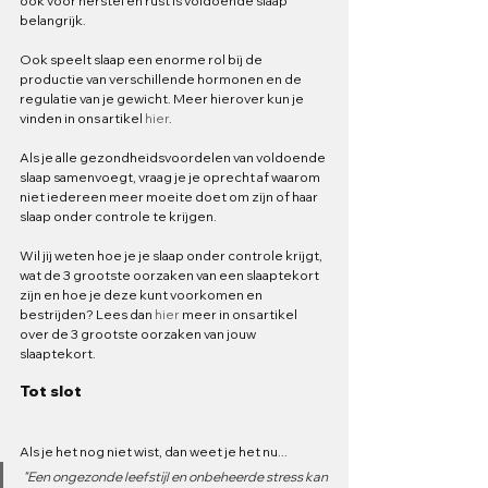
ook voor herstel en rust is voldoende slaap 
belangrijk.
Ook speelt slaap een enorme rol bij de 
productie van verschillende hormonen en de 
regulatie van je gewicht. Meer hierover kun je 
vinden in ons artikel 
hier
.
Als je alle gezondheidsvoordelen van voldoende 
slaap samenvoegt, vraag je je oprecht af waarom 
niet iedereen meer moeite doet om zijn of haar 
slaap onder controle te krijgen.
Wil jij weten hoe je je slaap onder controle krijgt, 
wat de 3 grootste oorzaken van een slaaptekort 
zijn en hoe je deze kunt voorkomen en 
bestrijden? Lees dan 
hier
 meer in ons artikel 
over de 3 grootste oorzaken van jouw 
slaaptekort.
Tot slot
Als je het nog niet wist, dan weet je het nu...
"Een ongezonde leefstijl en onbeheerde stress kan 