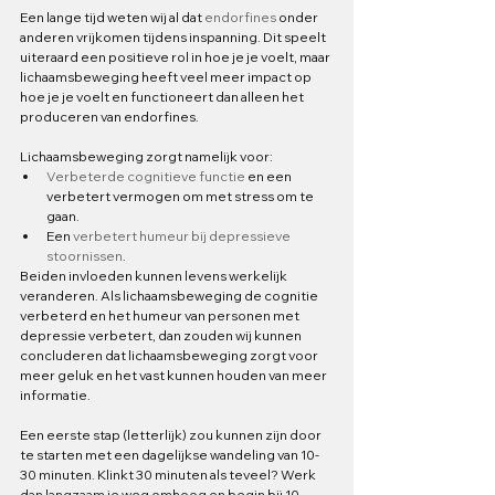
Een lange tijd weten wij al dat 
endorfines
 onder 
anderen vrijkomen tijdens inspanning. Dit speelt 
uiteraard een positieve rol in hoe je je voelt, maar 
lichaamsbeweging heeft veel meer impact op 
hoe je je voelt en functioneert dan alleen het 
produceren van endorfines. 
Lichaamsbeweging zorgt namelijk voor:
Verbeterde cognitieve functie
 en een 
verbetert vermogen om met stress om te 
gaan.
Een 
verbetert humeur bij depressieve 
stoornissen
.
Beiden invloeden kunnen levens werkelijk 
veranderen. Als lichaamsbeweging de cognitie 
verbeterd en het humeur van personen met 
depressie verbetert, dan zouden wij kunnen 
concluderen dat lichaamsbeweging zorgt voor 
meer geluk en het vast kunnen houden van meer 
informatie.
Een eerste stap (letterlijk) zou kunnen zijn door 
te starten met een dagelijkse wandeling van 10-
30 minuten. Klinkt 30 minuten als teveel? Werk 
dan langzaam je weg omhoog en begin bij 10 