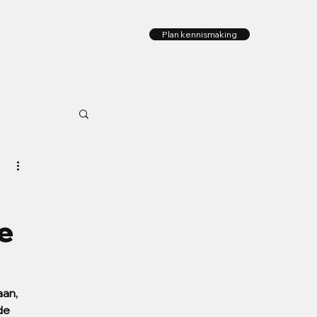
Plan kennismaking
e
an, 
de 