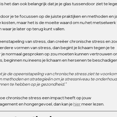
s het dan ook belangrijk dat je je glas tussendoor ziet te lege
 door je te focussen op de juiste praktijken en methoden en ja
gie kosten, maar het is de moeite waard om nu het metselwerk 
waar je later op terug kunt vallen.
peenstapeling van stress, dan creëer chronische stress en zod
rdere vormen van stress, dan begint je lichaam tegen je te 
 je normaal gesproken op zou moeten kunnen vertrouwen om
, beginnen nu ineens je lichaam en hersenen te beschadigen
at je de opeenstapeling van chronische stress ziet te voorko
n methoden en strategieën om je stressniveau te onderhoud
nnen te hebben op je gezondheid."
hoe chronische stress een impact heeft op jouw 
gement en hongergevoel, dan kan je 
hier
 meer lezen.