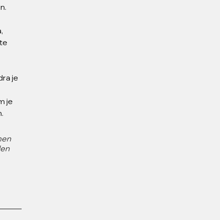
n.
, 
te 
ra je 
 je 
.
men 
en 