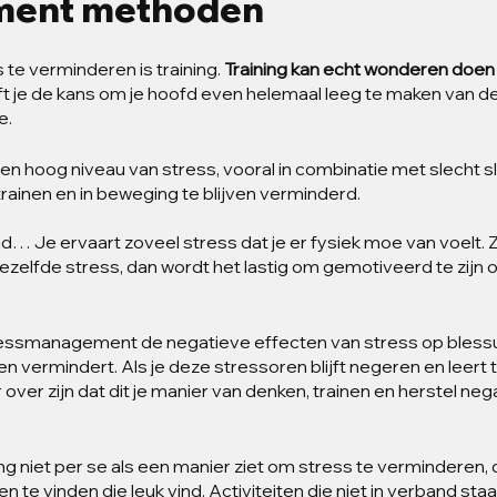
ment methoden
te verminderen is training. 
Training kan echt wonderen doen
ft je de kans om je hoofd even helemaal leeg te maken van de
e.
een hoog niveau van stress, vooral in combinatie met slecht s
rainen en in beweging te blijven verminderd. 
nd… Je ervaart zoveel stress dat je er fysiek moe van voelt. 
ezelfde stress, dan wordt het lastig om gemotiveerd te zijn 
 stressmanagement de negatieve effecten van stress op blessu
n vermindert. Als je deze stressoren blijft negeren en leert t
 over zijn dat dit je manier van denken, trainen en herstel nega
ng niet per se als een manier ziet om stress te verminderen, 
en te vinden die leuk vind. Activiteiten die niet in verband staa