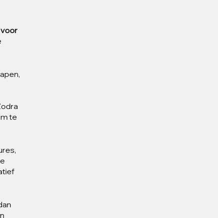
 voor 
 
lapen, 
Zodra 
om te 
res, 
e 
tief 
dan 
n 