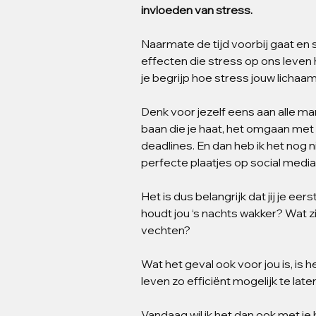
invloeden van stress. 
Naarmate de tijd voorbij gaat en
effecten die stress op ons leven 
je begrijp hoe stress jouw lichaa
Denk voor jezelf eens aan alle ma
baan die je haat, het omgaan met 
deadlines. En dan heb ik het nog
perfecte plaatjes op social medi
Het is dus belangrijk dat jij je e
houdt jou ‘s nachts wakker? Wat z
vechten?
Wat het geval ook voor jou is, is h
leven zo efficiënt mogelijk te late
Vandaag wil ik het dan ook met je