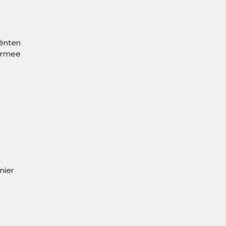
ënten 
ermee 
nier 