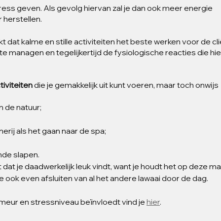
tress geven. Als gevolg hiervan zal je dan ook meer energie 
 herstellen.
dat kalme en stille activiteiten het beste werken voor de cli
te managen en tegelijkertijd de fysiologische reacties die hi
iviteiten
 die je gemakkelijk uit kunt voeren, maar toch onwijs 
n de natuur;
rij als het gaan naar de spa;
nde slapen.
t dat je daadwerkelijk leuk vindt, want je houdt het op deze ma
 je ook even afsluiten van al het andere lawaai door de dag.
eur en stressniveau beïnvloedt vind je 
hier
.