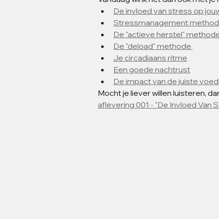
De invloed van stress op jou
Stressmanagement metho
De "actieve herstel" method
De "deload" methode 
Je circadiaans ritme
Een goede nachtrust
De impact van de juiste voed
Mocht je liever willen luisteren, dan
aflevering 001 - "De Invloed Van 