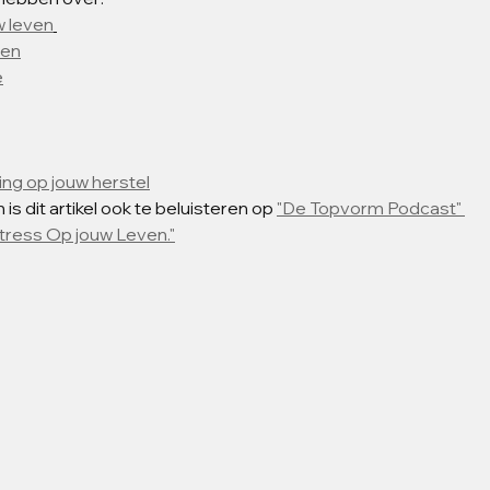
w leven
den
e
ing op jouw herstel
 is dit artikel ook te beluisteren op 
"De Topvorm Podcast" 
Stress Op jouw Leven."