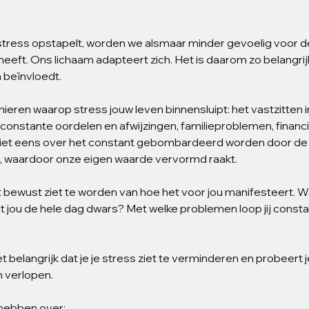
 stress opstapelt, worden we alsmaar minder gevoelig voor d
heeft. Ons lichaam adapteert zich. Het is daarom zo belangrij
m beïnvloedt.
nieren waarop stress jouw leven binnensluipt: het vastzitten i
constante oordelen en afwijzingen, familieproblemen, financi
 niet eens over het constant gebombardeerd worden door de
a, waardoor onze eigen waarde vervormd raakt. 
erst bewust ziet te worden van hoe het voor jou manifesteert. W
it jou de hele dag dwars? Met welke problemen loop jij consta
et belangrijk dat je je stress ziet te verminderen en probeert j
n verlopen. 
 hebben over: