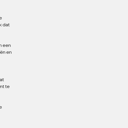
e 
k dat 
n een 
ën en 
 
at 
nt te 
e 