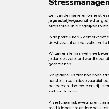
Stressmanage
Één van de manieren om je stress 
je geestelijke gezondheid
 en gee
stressoren uit je dagelijkse routin
In de praktijk heb ik gemerkt dat 
de wilskracht en motivatie om te t
Wij zijn er allemaal wel mee beke
je dan ook verteerd wordt door di
gaan trainen.
Ik blijf dagelijks zien hoe goed
herstel en cognitieve vaardighede
beheersen, dan kan je er vrij zeker
zal beïnvloeden.
Als je lichaamsbeweging en traini
raad ik je aan om andere activiteit